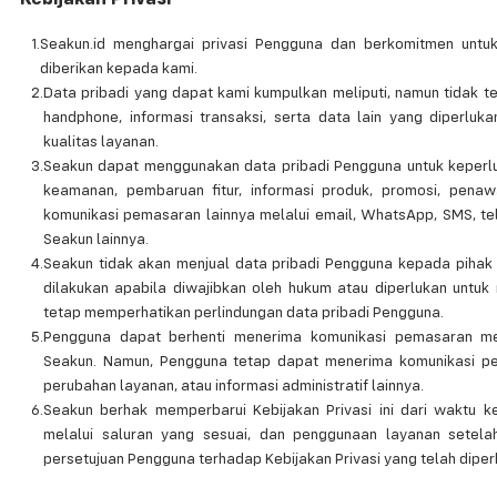
1.
Seakun.id menghargai privasi Pengguna dan berkomitmen untu
diberikan kepada kami.
2.
Data pribadi yang dapat kami kumpulkan meliputi, namun tidak t
handphone, informasi transaksi, serta data lain yang diperlu
kualitas layanan.
3.
Seakun dapat menggunakan data pribadi Pengguna untuk keperluan
keamanan, pembaruan fitur, informasi produk, promosi, penaw
komunikasi pemasaran lainnya melalui email, WhatsApp, SMS, tele
Seakun lainnya.
4.
Seakun tidak akan menjual data pribadi Pengguna kepada pihak
dilakukan apabila diwajibkan oleh hukum atau diperlukan untu
tetap memperhatikan perlindungan data pribadi Pengguna.
5.
Pengguna dapat berhenti menerima komunikasi pemasaran me
Seakun. Namun, Pengguna tetap dapat menerima komunikasi pent
perubahan layanan, atau informasi administratif lainnya.
6.
Seakun berhak memperbarui Kebijakan Privasi ini dari waktu k
melalui saluran yang sesuai, dan penggunaan layanan setel
persetujuan Pengguna terhadap Kebijakan Privasi yang telah diper